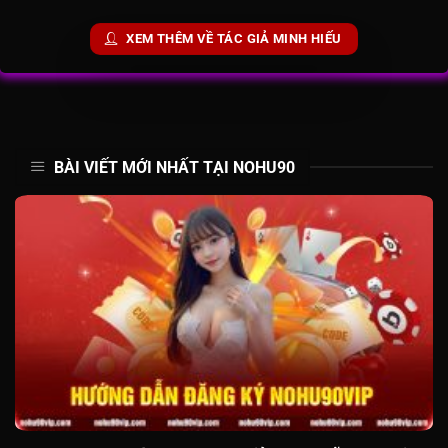
chỉ hàng đầu trong lĩnh vực game trực tuyến, thu hút hàng
triệu người tham gia chơi trên toàn cầu.
XEM THÊM VỀ TÁC GIẢ MINH HIẾU
Nohu90 có gì thu hút người chơi
Sau đây là các ưu điểm nổi bật của cổng game cá cược
hàng đầu được tất cả anh em tại đây đánh giá cao:
BÀI VIẾT MỚI NHẤT TẠI NOHU90
Giao diện đỉnh cao
Nohu90 đã thành công ghi điểm với anh em ngay từ lần
đầu tiên truy cập nhờ vào giao diện đẹp mắt, chuyên
nghiệp. Tại cổng game này, hình ảnh được thiết kế 3D sắc
nét, sống động, tạo cho các thành viên cảm giác như đang
đứng giữa một sòng bạc 5 sao đẳng cấp thế giới. Đặc biệt,
phần bài trí của
nhà cái
nohu90
được thiết kế gọn gàng,
khoa học, giúp tân thủ dễ dàng tiếp cận để trải nghiệm sân
chơi một cách thuận tiện mà không gặp bất kỳ bất tiện, khó
khăn nào.