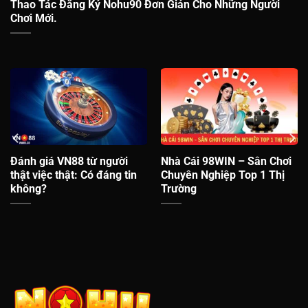
Thao Tác Đăng Ký Nohu90 Đơn Giản Cho Những Người
Bảo mật an toàn tuyệt đối
Chơi Mới.
Để đảm bảo an toàn thông tin cá nhân & tài khoản của
người chơi,
đã áp dụng các công nghệ bảo mật cao nhất,
đảm bảo tính bảo mật tuyệt đối cho tài khoản người dùng
tại đây. Hệ thống thanh toán được thiết kế với các biện
pháp bảo mật tiên tiến, ngắn chặn hiệu quả các hành động
lừa đảo hay hack tiền tài khoản, đem lại cho bạn cảm giác
an tâm tuyệt đối khi tham gia trải nghiệm trên nền tảng này.
Đánh giá VN88 từ người
Nhà Cái 98WIN – Sân Chơi
Đa dạng trò chơi
thật việc thật: Có đáng tin
Chuyên Nghiệp Top 1 Thị
không?
Trường
Slot game là một trong những game được ưa chuộng nhất
trên cổng game
Nohu90
. Với hơn 1000 game slot game
khác nhau, anh em được trải nghiệm sự đa dạng, phong
phú trong lựa chọn. Đặc biệt, giao diện của các trò chơi slot
luôn được thiết kế tinh tế với màu sắc sinh động, tạo ra một
trải nghiệm trực tuyến đầy thú vị, hấp dẫn.