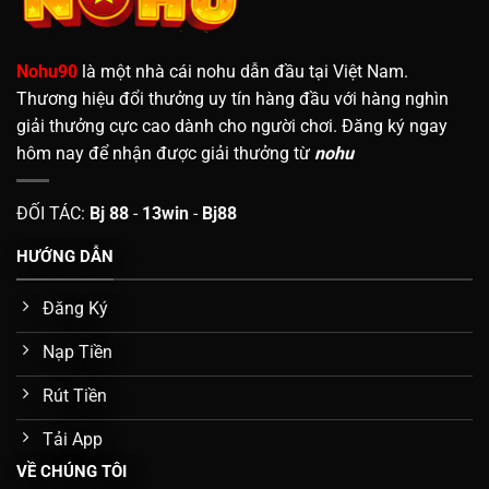
Nohu90
là một nhà cái nohu dẫn đầu tại Việt Nam.
Thương hiệu đổi thưởng uy tín hàng đầu với hàng nghìn
giải thưởng cực cao dành cho người chơi. Đăng ký ngay
hôm nay để nhận được giải thưởng từ
nohu
ĐỐI TÁC:
Bj 88
-
13win
-
Bj88
Kho Trò Chơi Đa Dạng Tại Nohu90
HƯỚNG DẪN
Ngoài các slot games,
nohu90
còn cung cấp nhiều trò chơi
Đăng Ký
khác như baccarat, blackjack, roulette, sicbo cùng nhiều trò
Nạp Tiền
chơi casino khác. Tất cả những trò chơi này đều được thiết
kế với giao diện đẹp mắt, hấp dẫn cùng âm thanh sống
Rút Tiền
động, đồng thời được hỗ trợ bởi các nhà cung cấp uy tín
Tải App
789betss.com
. Điều này mang lại cho bạn một trải nghiệm
trò chơi trực tuyến hoàn hảo, đáng nhớ nhất.
VỀ CHÚNG TÔI