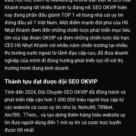
Khánh mang rất nhiều thành tụ đáng nể. SEO OKVIP hiện
nay đang phấn đấu giành TOP 1 về trang nhà cái uy tín
đứng đầu số 1 Việt Nam. Một điểm mạnh đột phá của Hồ
Nhật Khánh đem đến những chiến lược phát triển mục tiêu
lớn của tập đoàn OKVIP và đem những chiến lược dài hạn.
CEO Hồ Nhựt Khánh với nhiều năm chiến trường tại nhiều
thị trường nước ngoài từ lãnh đạo cấp cao, đã đưa doanh
nghiệp của mình đi đúng hướng phát triển rực rỡ với thị
trường mình đang kinh doanh.
Thành tựu đạt được đội SEO OKVIP
Nohu90 được Isle of Man Cấp giấy phép khẳng định uy tín
Tính đến 2024, Đội Chuyên SEO OKVIP đã đồng hành và
phát triển tiếp cận hơn 1.000.000 triệu người truy cập từ
Sự cam kết về chất lượng & sự đa dạng cũng được thể hiện
các website cá cược uy tín như là: Nohu90, 789bet,
thông qua việc không ngừng nâng cao, cập nhật các sản
Alo789, 77win,.. và tạo dựng thêm hàng triệu website uy
phẩm mới, đảm bảo rằng bạn luôn có những điều mới mẻ
tín đưa người dùng đến 1 nơi uy tín cá cược trực tuyến
để khám phá, trải nghiệm. Với những nỗ lực không ngừng
được tốt nhất.
này, cổng game đã vươn lên trở thành một trong những địa